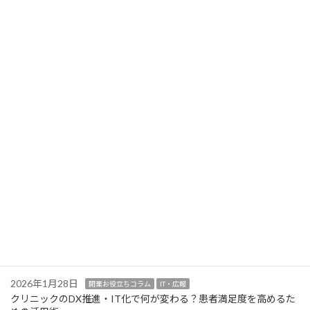
2026年2月9日
開業お役立ちコラム
計画・資金
クリニック開業時の保健所手続きガイド！開設届の必要書類と注
意点
2026年2月6日
開業お役立ちコラム
IT・広報
クリニック開業のホームページ制作とロゴデザイン！選ばれるた
めのポイント
2026年2月2日
開業お役立ちコラム
設計・設備
クリニック開業の医療機器は購入？リース？選定基準と賢い導入
方法
2026年1月30日
開業お役立ちコラム
設計・設備
クリニック開業の医療機器選定！業者交渉で損をしないための注
意点
2026年1月28日
開業お役立ちコラム
IT・広報
クリニックのDX推進・IT化で何が変わる？患者満足度を高めるた