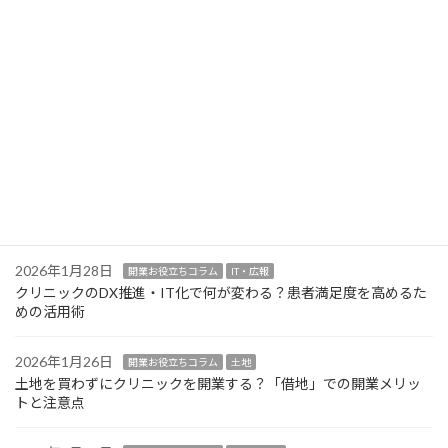
クリニック開業のホームページ制作とロゴデザイン！選ばれるた
めのポイント
2026年2月2日
開業お役立ちコラム
設計・設備
クリニック開業の医療機器は購入？リース？選定基準と賢い導入
方法
2026年1月30日
開業お役立ちコラム
設計・設備
クリニック開業の医療機器選定！業者交渉で損をしないための注
意点
2026年1月28日
開業お役立ちコラム
IT・広報
クリニックのDX推進・IT化で何が変わる？患者満足度を高めるた
めの活用術
2026年1月26日
開業お役立ちコラム
土地
土地を買わずにクリニックを開業する？「借地」での開業メリッ
トと注意点