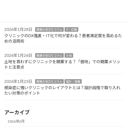
2026年1月30日
開業お役立ちコラム
設計・設備
クリニック開業の医療機器選定！業者交渉で損をしないための注
意点
2026年1月28日
開業お役立ちコラム
IT・広報
クリニックのDX推進・IT化で何が変わる？患者満足度を高めるた
めの活用術
2026年1月26日
開業お役立ちコラム
土地
土地を買わずにクリニックを開業する？「借地」での開業メリッ
トと注意点
2026年1月23日
開業お役立ちコラム
設計・設備
感染症に強いクリニックのレイアウトとは？設計段階で取り入れ
たい対策のポイント
アーカイブ
2026年2月