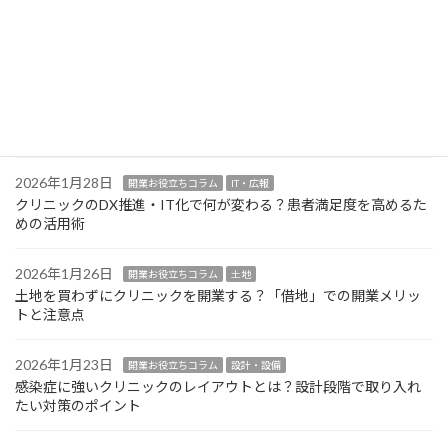
2026年2月2日
開業お役立ちコラム
設計・設備
クリニック開業の医療機器は購入？リース？選定基準と賢い導入
方法
2026年1月30日
開業お役立ちコラム
設計・設備
クリニック開業の医療機器選定！業者交渉で損をしないための注
意点
2026年1月28日
開業お役立ちコラム
IT・広報
クリニックのDX推進・IT化で何が変わる？患者満足度を高めるた
めの活用術
2026年1月26日
開業お役立ちコラム
土地
土地を買わずにクリニックを開業する？「借地」での開業メリッ
トと注意点
2026年1月23日
開業お役立ちコラム
設計・設備
感染症に強いクリニックのレイアウトとは？設計段階で取り入れ
たい対策のポイント