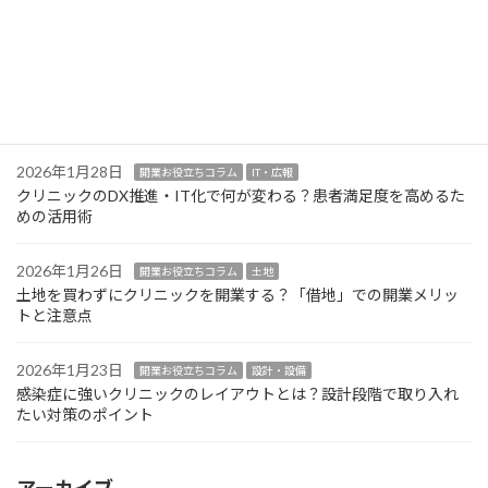
方法
2026年1月30日
開業お役立ちコラム
設計・設備
クリニック開業の医療機器選定！業者交渉で損をしないための注
意点
2026年1月28日
開業お役立ちコラム
IT・広報
クリニックのDX推進・IT化で何が変わる？患者満足度を高めるた
めの活用術
2026年1月26日
開業お役立ちコラム
土地
土地を買わずにクリニックを開業する？「借地」での開業メリッ
トと注意点
2026年1月23日
開業お役立ちコラム
設計・設備
感染症に強いクリニックのレイアウトとは？設計段階で取り入れ
たい対策のポイント