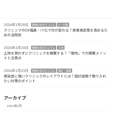
2026年1月30日
開業お役立ちコラム
設計・設備
クリニック開業の医療機器選定！業者交渉で損をしないための注
意点
2026年1月28日
開業お役立ちコラム
IT・広報
クリニックのDX推進・IT化で何が変わる？患者満足度を高めるた
めの活用術
2026年1月26日
開業お役立ちコラム
土地
土地を買わずにクリニックを開業する？「借地」での開業メリッ
トと注意点
2026年1月23日
開業お役立ちコラム
設計・設備
感染症に強いクリニックのレイアウトとは？設計段階で取り入れ
たい対策のポイント
アーカイブ
2026年2月