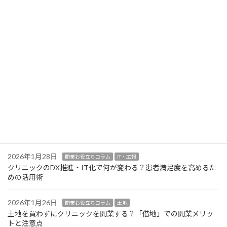
2026年2月6日
開業お役立ちコラム
IT・広報
クリニック開業のホームページ制作とロゴデザイン！選ばれるた
めのポイント
2026年2月2日
開業お役立ちコラム
設計・設備
クリニック開業の医療機器は購入？リース？選定基準と賢い導入
方法
2026年1月30日
開業お役立ちコラム
設計・設備
クリニック開業の医療機器選定！業者交渉で損をしないための注
意点
2026年1月28日
開業お役立ちコラム
IT・広報
クリニックのDX推進・IT化で何が変わる？患者満足度を高めるた
めの活用術
2026年1月26日
開業お役立ちコラム
土地
土地を買わずにクリニックを開業する？「借地」での開業メリッ
トと注意点